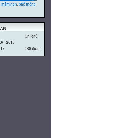
n mầm non, phổ thông
OÁN
Ghi chú
16 - 2017
017
280 điểm