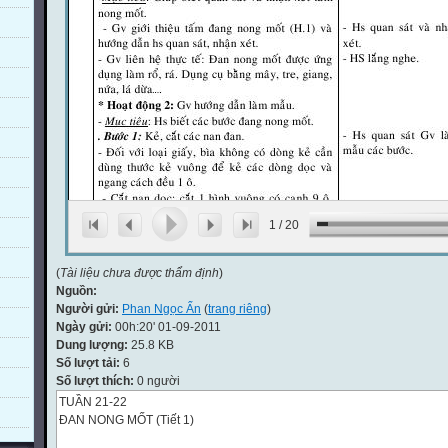
1
/
20
(
Tài liệu chưa được thẩm định
)
Nguồn:
Người gửi:
Phan Ngọc Ẩn
(
trang riêng
)
Ngày gửi:
00h:20' 01-09-2011
Dung lượng:
25.8 KB
Số lượt tải:
6
Số lượt thích:
0 người
TUẦN 21-22
ĐAN NONG MỐT (Tiết 1)