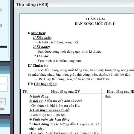
Thủ công (HKII)
 5
 5
viên