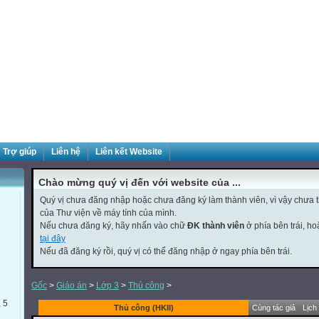
Trợ giúp
Liên hệ
Liên kết Website
Chào mừng quý vị đến với website của ...
Quý vị chưa đăng nhập hoặc chưa đăng ký làm thành viên, vì vậy chưa th
của Thư viện về máy tính của mình.
Nếu chưa đăng ký, hãy nhấn vào chữ
ĐK thành viên
ở phía bên trái, h
tại đây
Nếu đã đăng ký rồi, quý vị có thể đăng nhập ở ngay phía bên trái.
Gốc
>
Giáo án
>
Lớp 3
>
Thủ công
>
, 5
Thủ công (HKII)
Cùng tác giả
Lịch