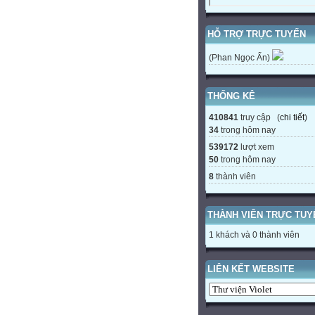
HỖ TRỢ TRỰC TUYẾN
(Phan Ngọc Ẩn)
THỐNG KÊ
410841
truy cập (
chi tiết
)
34
trong hôm nay
539172
lượt xem
50
trong hôm nay
8
thành viên
THÀNH VIÊN TRỰC TUY
1 khách và 0 thành viên
LIÊN KẾT WEBSITE