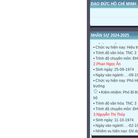
ĐẠO ĐỨC HỒ CHÍ MINH
1.Văn Công Hùng
• Sinh ngày: 06-04-1969
• Ngày vào ngành:…-9-19
NHÂN SỰ 2024-2025
• Chức vụ hiện nay: Hiệu 
• Trình độ văn hóa: TNC 3
• Trình độ chuyên môn: Đ
2.Phan Ngọc Ẩn
• Sinh ngày: 25-09-1974
• Ngày vào ngành:…-09-1
• Chức vụ hiện nay: Phó H
trưởng
• Kiêm nhiệm: Phó Bí th
bộ
• Trình độ văn hóa: TNC 3
• Trình độ chuyên môn: Đ
3.Nguyễn Thị Thủy
• Sinh ngày: 11-10-1974
• Ngày vào ngành:…-02-1
• Nhiệm vụ hiện nay: GV d
1/1, sáng, chiều TT
• Trình độ văn hóa: TNC 3