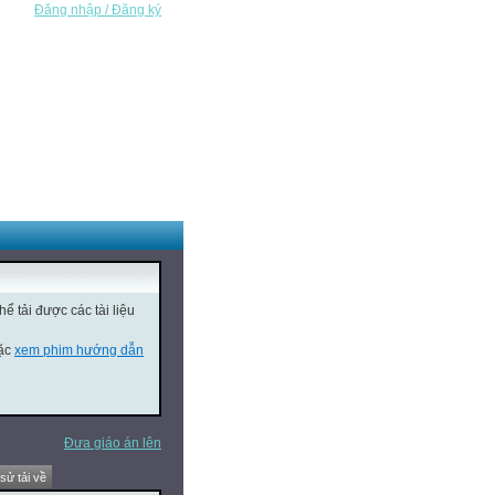
Đăng nhập / Đăng ký
ể tải được các tài liệu
oặc
xem phim hướng dẫn
Đưa giáo án lên
 sử tải về