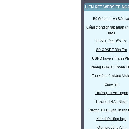
LIÊN KẾT WEBSITE NG
Bộ Giáo dục và Đào tạ
Cổng thông tin tập huấn c
môn
UBND Tỉnh Bến Tre
Sở GD&ĐT Bến Tre
UBND huyện Thạnh Ph
Phòng GD&ĐT Thạnh P
Thư viện bài giảng Viol
Giaovien
Trường TH An Thạnh
Trường TH An Nhơn
Trường TH Huỳnh Thanh
Kiến thức tổng hợp
Olympic tiếng Anh