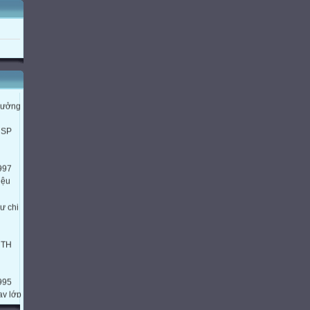
90
trưởng
HSP
- Hs quan sát Gv làm.
997
iệu
ư chi
HTH
995
ạy lớp