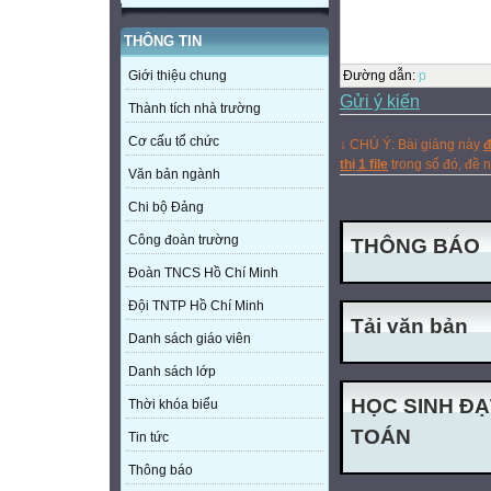
THÔNG TIN
Đường dẫn
:
p
Giới thiệu chung
Gửi ý kiến
Thành tích nhà trường
Cơ cấu tổ chức
↓ CHÚ Ý: Bài giảng này
đ
thị 1 file
trong số đó, đề
Văn bản ngành
Chi bộ Đảng
Công đoàn trường
THÔNG BÁO
Đoàn TNCS Hồ Chí Minh
Đội TNTP Hồ Chí Minh
Tải văn bản
Danh sách giáo viên
Danh sách lớp
HỌC SINH ĐẠ
Thời khóa biểu
TOÁN
Tin tức
Thông báo