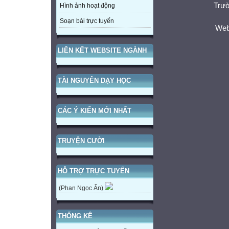
Trườ
Hình ảnh hoạt động
Soạn bài trực tuyến
Web
LIÊN KẾT WEBSITE NGÀNH
TÀI NGUYÊN DẠY HỌC
CÁC Ý KIẾN MỚI NHẤT
TRUYỆN CƯỜI
HỖ TRỢ TRỰC TUYẾN
(Phan Ngọc Ẩn)
THỐNG KÊ