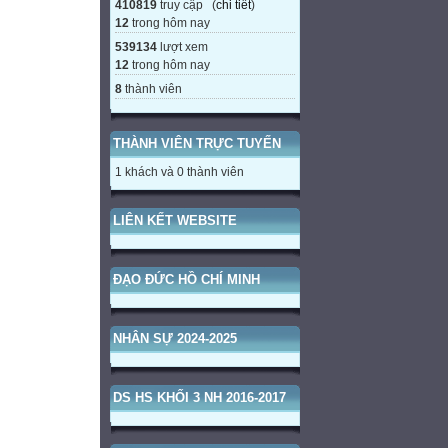
410819
truy cập (
chi tiết
)
12
trong hôm nay
539134
lượt xem
12
trong hôm nay
8
thành viên
THÀNH VIÊN TRỰC TUYẾN
1 khách và 0 thành viên
LIÊN KẾT WEBSITE
ĐẠO ĐỨC HỒ CHÍ MINH
NHÂN SỰ 2024-2025
DS HS KHỐI 3 NH 2016-2017