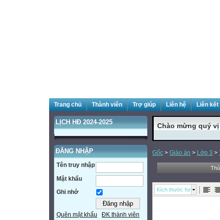
Trang chủ
Thành viên
Trợ giúp
Liên hệ
Liên kết
LỊCH HĐ 2024-2025
Chào mừng quý vị đ
ĐĂNG NHẬP
Gốc
>
Giáo án
>
Lớp 3
>
Tên truy nhập
Thủ
Mật khẩu
Kích thước font
Ghi nhớ
Quên mật khẩu
ĐK thành viên