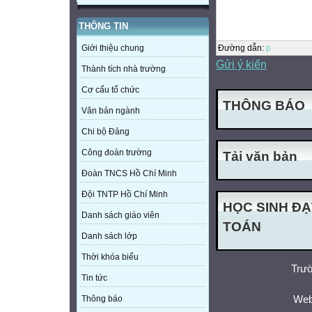
THÔNG TIN
Đường dẫn
:
p
Giới thiệu chung
Gửi ý kiến
Thành tích nhà trường
Cơ cấu tổ chức
THÔNG BÁO
Văn bản ngành
Chi bộ Đảng
Công đoàn trường
Tải văn bản
Đoàn TNCS Hồ Chí Minh
Đội TNTP Hồ Chí Minh
HỌC SINH ĐẠ
Danh sách giáo viên
TOÁN
Danh sách lớp
Thời khóa biểu
Trườ
Tin tức
Web
Thông báo