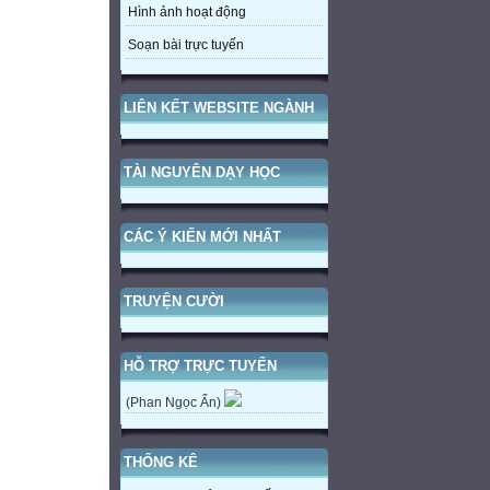
Hình ảnh hoạt động
Soạn bài trực tuyến
LIÊN KẾT WEBSITE NGÀNH
TÀI NGUYÊN DẠY HỌC
CÁC Ý KIẾN MỚI NHẤT
TRUYỆN CƯỜI
HỖ TRỢ TRỰC TUYẾN
(Phan Ngọc Ẩn)
THỐNG KÊ