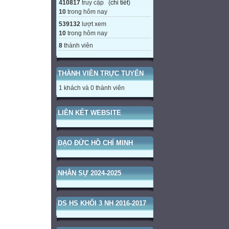
410817
truy cập (
chi tiết
)
10
trong hôm nay
539132
lượt xem
10
trong hôm nay
8
thành viên
THÀNH VIÊN TRỰC TUYẾN
1 khách và 0 thành viên
LIÊN KẾT WEBSITE
ĐẠO ĐỨC HỒ CHÍ MINH
NHÂN SỰ 2024-2025
DS HS KHỐI 3 NH 2016-2017