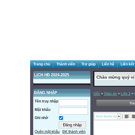
Trang chủ
Thành viên
Trợ giúp
Liên hệ
Liên kết
LỊCH HĐ 2024-2025
Chào mừng quý vị đ
ĐĂNG NHẬP
Gốc
>
Giáo án
>
Lớp 3
>
Tên truy nhập
Đạo
Mật khẩu
Kích thước font
Ghi nhớ
Quên mật khẩu
ĐK thành viên