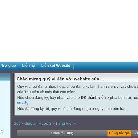
Trợ giúp
Liên hệ
Liên kết Website
Chào mừng quý vị đến với website của ...
Quý vị chưa đăng nhập hoặc chưa đăng ký làm thành viên, vì vậy chưa th
của Thư viện về máy tính của mình.
Nếu chưa đăng ký, hãy nhấn vào chữ
ĐK thành viên
ở phía bên trái, h
tại đây
Nếu đã đăng ký rồi, quý vị có thể đăng nhập ở ngay phía bên trái.
Gốc
>
Giáo án
>
Lớp 3
>
Tiếng Việt
>
, 5
Chính tả (HKII)
Cùng tác giả
Lịc