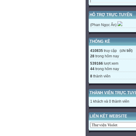
HỖ TRỢ TRỰC TUYẾN
(Phan Ngọc Ẩn)
THỐNG KÊ
410835
truy cập (
chi tiết
)
28
trong hôm nay
539166
lượt xem
44
trong hôm nay
8
thành viên
THÀNH VIÊN TRỰC TUY
1 khách và 0 thành viên
LIÊN KẾT WEBSITE