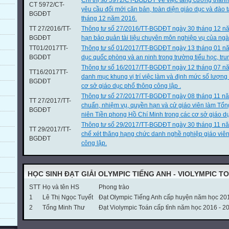
Chỉ thị số 5972/CT-BGDĐT Về việc tăng cường thanh
CT 5972/CT-
yêu cầu đổi mới căn bản, toàn diện giáo dục và đào
BGDĐT
tháng 12 năm 2016.
TT 27/2016/TT-
Thông tư số 27/2016/TT-BGDĐT ngày 30 tháng 12 nă
BGDĐT
hạn bảo quản tài liệu chuyên môn nghiệp vụ của ngà
TT01/2017TT-
Thông tư số 01/2017/TT-BGDĐT ngày 13 tháng 01 n
BGDĐT
dục quốc phòng và an ninh trong trường tiểu học, tru
Thông tư số 16/2017/TT-BGDĐT ngày 12 tháng 07 nă
TT16/2017TT-
danh mục khung vị trí việc làm và định mức số lượng
BGDĐT
cơ sở giáo dục phổ thông công lập .
Thông tư số 27/2017/TT-BGDĐT ngày 08 tháng 11 nă
TT 27/2017/TT-
chuẩn, nhiệm vụ, quyền hạn và cử giáo viên làm Tổn
BGDĐT
niên Tiền phong Hồ Chí Minh trong các cơ sở giáo dụ
Thông tư số 29/2017/TT-BGDĐT ngày 30 tháng 11 n
TT 29/2017/TT-
chế xét thăng hạng chức danh nghề nghiệp giáo viê
BGDĐT
công lập.
HỌC SINH ĐẠT GIẢI OLYMPIC TIẾNG ANH - VIOLYMPIC T
STT
Họ và tên HS
Phong trào
1
Lê Thị Ngọc Tuyết
Đạt Olympic Tiếng Anh cấp huyện năm học 20
2
Tống Minh Thư
Đạt Violympic Toán cấp tỉnh năm học 2016 - 2