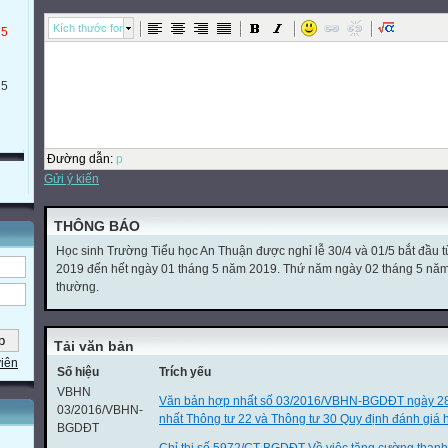
Kích thước font
 5
 5
Đường dẫn
:
p
Gửi ý kiến
THÔNG BÁO
Học sinh Trường Tiểu học An Thuận được nghỉ lễ 30/4 và 01/5 bắt đầu 
2019 đến hết ngày 01 tháng 5 năm 2019. Thứ năm ngày 02 tháng 5 năm 2
thường.
Tải văn bản
viên
Số hiệu
Trích yếu
VBHN
Văn bản hợp nhất số 03/2016/VBHN-BGDĐT ngày 2
03/2016/VBHN-
nhất Thông tư 22 và Thông tư 30 Quy định đánh giá h
BGDĐT