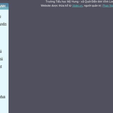
Trường Tiểu học Mỹ Hưng - xã Quới Điền tỉnh Vĩnh Lo
Website được thừa kế từ
Violet.vn
, người quản trị:
Phan Ng
ÀNH
o
huyên
ú
hú
et
 Mua