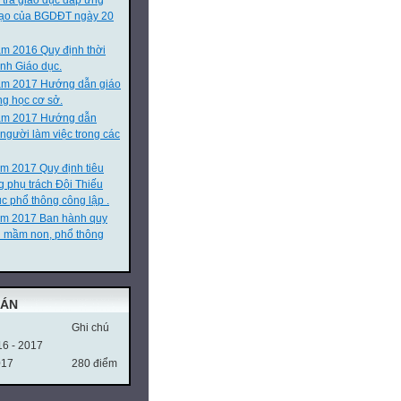
 tra giáo dục đáp ứng
 tạo của BGDĐT ngày 20
m 2016 Quy định thời
nh Giáo dục.
ăm 2017 Hướng dẫn giáo
ng học cơ sở.
m 2017 Hướng dẫn
 người làm việc trong các
m 2017 Quy định tiêu
g phụ trách Đội Thiếu
c phổ thông công lập .
ăm 2017 Ban hành quy
n mầm non, phổ thông
OÁN
Ghi chú
16 - 2017
017
280 điểm