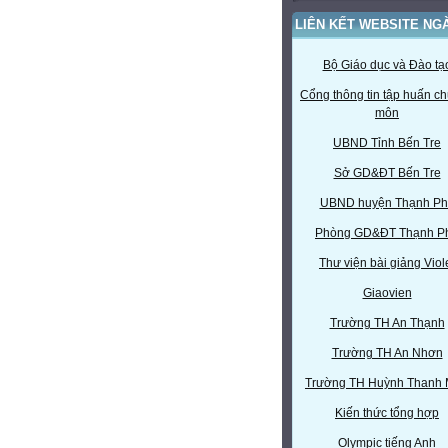
LIÊN KẾT WEBSITE NG
Bộ Giáo dục và Đào tạ
Cổng thông tin tập huấn c
môn
UBND Tỉnh Bến Tre
Sở GD&ĐT Bến Tre
UBND huyện Thạnh Ph
Phòng GD&ĐT Thạnh P
Thư viện bài giảng Viol
Giaovien
Trường TH An Thạnh
Trường TH An Nhơn
Trường TH Huỳnh Thanh
Kiến thức tổng hợp
Olympic tiếng Anh