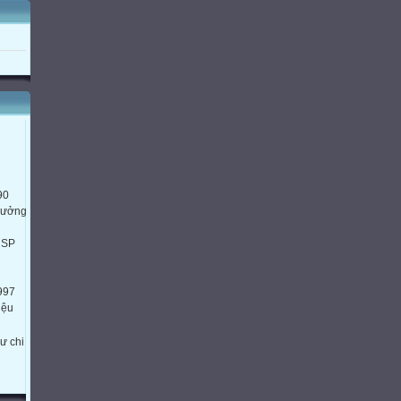
90
trưởng
HSP
997
iệu
ư chi
HTH