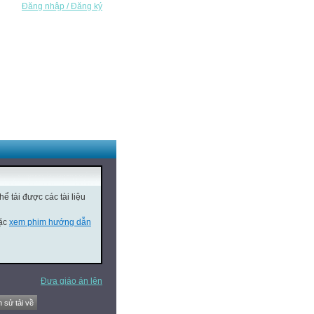
Đăng nhập / Đăng ký
ể tải được các tài liệu
oặc
xem phim hướng dẫn
Đưa giáo án lên
h sử tải về