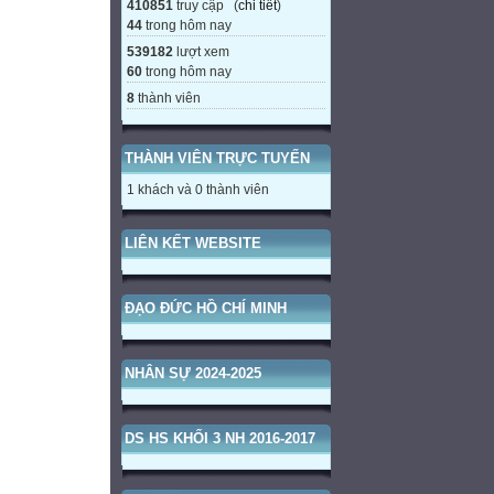
410851
truy cập (
chi tiết
)
44
trong hôm nay
539182
lượt xem
60
trong hôm nay
8
thành viên
THÀNH VIÊN TRỰC TUYẾN
1 khách và 0 thành viên
LIÊN KẾT WEBSITE
ĐẠO ĐỨC HỒ CHÍ MINH
NHÂN SỰ 2024-2025
DS HS KHỐI 3 NH 2016-2017