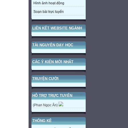
Hình ảnh hoạt động
Soạn bài trực tuyến
LIÊN KẾT WEBSITE NGÀNH
TÀI NGUYÊN DẠY HỌC
CÁC Ý KIẾN MỚI NHẤT
TRUYỆN CƯỜI
HỖ TRỢ TRỰC TUYẾN
(Phan Ngọc Ẩn)
THỐNG KÊ