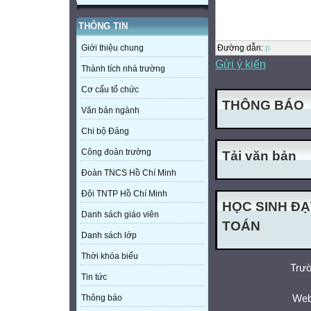
THÔNG TIN
Đường dẫn
:
p
Giới thiệu chung
Gửi ý kiến
Thành tích nhà trường
Cơ cấu tổ chức
THÔNG BÁO
Văn bản ngành
Chi bộ Đảng
Công đoàn trường
Tải văn bản
Đoàn TNCS Hồ Chí Minh
Đội TNTP Hồ Chí Minh
HỌC SINH ĐẠ
Danh sách giáo viên
TOÁN
Danh sách lớp
Thời khóa biểu
Trườ
Tin tức
Web
Thông báo