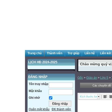
Trang chủ
Thành viên
Trợ giúp
Liên hệ
Liên kết
LỊCH HĐ 2024-2025
Chào mừng quý vị đ
ĐĂNG NHẬP
Gốc
>
Giáo án
>
Lớp 5
>
Tên truy nhập
Các chuyên đề b
Mật khẩu
Kích thước font
Ghi nhớ
Quên mật khẩu
ĐK thành viên