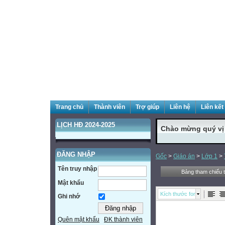
Trang chủ
Thành viên
Trợ giúp
Liên hệ
Liên kết
LỊCH HĐ 2024-2025
Chào mừng quý vị đ
ĐĂNG NHẬP
Gốc
>
Giáo án
>
Lớp 1
>
Tên truy nhập
Bảng tham chiếu t
Mật khẩu
Kích thước font
Ghi nhớ
Quên mật khẩu
ĐK thành viên