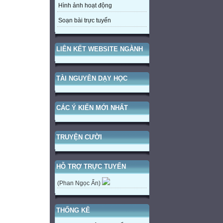
Hình ảnh hoạt động
Soạn bài trực tuyến
LIÊN KẾT WEBSITE NGÀNH
TÀI NGUYÊN DẠY HỌC
CÁC Ý KIẾN MỚI NHẤT
TRUYỆN CƯỜI
HỖ TRỢ TRỰC TUYẾN
(Phan Ngọc Ẩn)
THỐNG KÊ