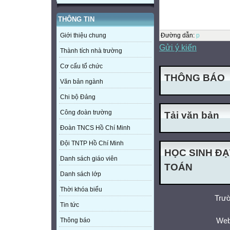
THÔNG TIN
Đường dẫn
:
p
Giới thiệu chung
Gửi ý kiến
Thành tích nhà trường
Cơ cấu tổ chức
THÔNG BÁO
Văn bản ngành
Chi bộ Đảng
Công đoàn trường
Tải văn bản
Đoàn TNCS Hồ Chí Minh
Đội TNTP Hồ Chí Minh
HỌC SINH ĐẠ
Danh sách giáo viên
TOÁN
Danh sách lớp
Thời khóa biểu
Trườ
Tin tức
Web
Thông báo