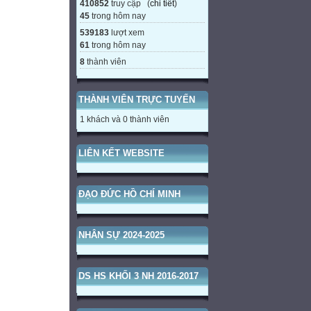
410852
truy cập (
chi tiết
)
45
trong hôm nay
539183
lượt xem
61
trong hôm nay
8
thành viên
THÀNH VIÊN TRỰC TUYẾN
1 khách và 0 thành viên
LIÊN KẾT WEBSITE
ĐẠO ĐỨC HỒ CHÍ MINH
NHÂN SỰ 2024-2025
DS HS KHỐI 3 NH 2016-2017