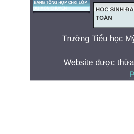
BẢNG TỔNG HỢP CHKI LỚP
3/1 MÔN CHUYÊN
HỌC SINH ĐẠ
TOÁN
Trường Tiểu học Mỹ
Website được thừa
P