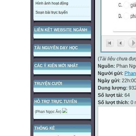
Hình ảnh hoạt động
Soạn bài trực tuyến
LIÊN KẾT WEBSITE NGÀNH
TÀI NGUYÊN DẠY HỌC
(
Tài liệu chưa đư
Nguồn:
Phan Ng
CÁC Ý KIẾN MỚI NHẤT
Người gửi:
Phan
Ngày gửi:
22h:00
TRUYỆN CƯỜI
Dung lượng:
93
Số lượt tải:
64
HỖ TRỢ TRỰC TUYẾN
Số lượt thích:
0 
(Phan Ngọc Ẩn)
THỐNG KÊ