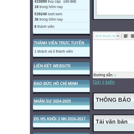
410890
truy cập (
chi tiết
)
18
trong hôm nay
539240
lượt xem
36
trong hôm nay
8
thành viên
Kích thước font
THÀNH VIÊN TRỰC TUYẾN
1 khách và 0 thành viên
LIÊN KẾT WEBSITE
Đường dẫn
:
p
Gửi ý kiến
ĐẠO ĐỨC HỒ CHÍ MINH
THÔNG BÁO
NHÂN SỰ 2024-2025
DS HS KHỐI 3 NH 2016-2017
Tải văn bản