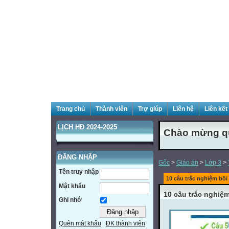
Trang chủ
Thành viên
Trợ giúp
Liên hệ
Liên kết
LỊCH HĐ 2024-2025
Chào mừng quý
ĐĂNG NHẬP
Gốc
>
Giáo án
>
Lớp 3
>
Tên truy nhập
10 câu trắc nghiệm bồ
Mật khẩu
10 câu trắc nghiệ
Ghi nhớ
Quên mật khẩu
ĐK thành viên