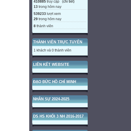
410885
truy cập (
chi tiết
)
13
trong hôm nay
539233
lượt xem
29
trong hôm nay
8
thành viên
THÀNH VIÊN TRỰC TUYẾN
1 khách và 0 thành viên
LIÊN KẾT WEBSITE
ĐẠO ĐỨC HỒ CHÍ MINH
NHÂN SỰ 2024-2025
DS HS KHỐI 3 NH 2016-2017