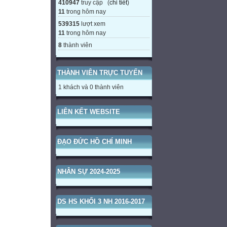
410947
truy cập (
chi tiết
)
11
trong hôm nay
539315
lượt xem
11
trong hôm nay
8
thành viên
THÀNH VIÊN TRỰC TUYẾN
1 khách và 0 thành viên
LIÊN KẾT WEBSITE
ĐẠO ĐỨC HỒ CHÍ MINH
NHÂN SỰ 2024-2025
DS HS KHỐI 3 NH 2016-2017