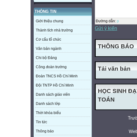
THÔNG TIN
Đường dẫn
:
p
Giới thiệu chung
Gửi ý kiến
Thành tích nhà trường
Cơ cấu tổ chức
THÔNG BÁO
Văn bản ngành
Chi bộ Đảng
Công đoàn trường
Tải văn bản
Đoàn TNCS Hồ Chí Minh
Đội TNTP Hồ Chí Minh
HỌC SINH ĐẠ
Danh sách giáo viên
TOÁN
Danh sách lớp
Thời khóa biểu
Trườ
Tin tức
Web
Thông báo