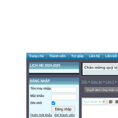
Trang chủ
Thành viên
Trợ giúp
Liên hệ
Liên kết
LỊCH HĐ 2024-2025
Chào mừng quý vị đ
ĐĂNG NHẬP
Gốc
>
Giáo án
>
Lớp 3
>
Tên truy nhập
Quyết định công nhận 
Mật khẩu
Kích thước font
Ghi nhớ
Quên mật khẩu
ĐK thành viên