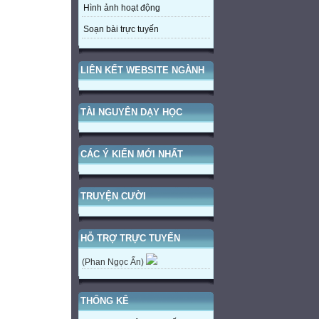
Hình ảnh hoạt động
Soạn bài trực tuyến
LIÊN KẾT WEBSITE NGÀNH
TÀI NGUYÊN DẠY HỌC
CÁC Ý KIẾN MỚI NHẤT
TRUYỆN CƯỜI
HỖ TRỢ TRỰC TUYẾN
(Phan Ngọc Ẩn)
THỐNG KÊ