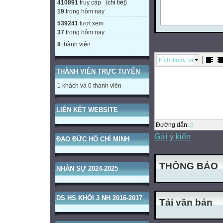
410891
truy cập (
chi tiết
)
19
trong hôm nay
539241
lượt xem
37
trong hôm nay
8
thành viên
Kích thước font
THÀNH VIÊN TRỰC TUYẾN
1 khách và 0 thành viên
LIÊN KẾT WEBSITE
Đường dẫn
:
p
Gửi ý kiến
ĐẠO ĐỨC HỒ CHÍ MINH
THÔNG BÁO
NHÂN SỰ 2024-2025
DS HS KHỐI 3 NH 2016-2017
Tải văn bản