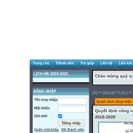
Trang chủ
Thành viên
Trợ giúp
Liên hệ
Liên kết
LỊCH HĐ 2024-2025
Chào mừng quý vị đ
ĐĂNG NHẬP
Gốc
>
Giáo án
>
Lớp 3
>
Tên truy nhập
Quyết định công nhận
Mật khẩu
Quyết định công 
Ghi nhớ
2019-2020
Quên mật khẩu
ĐK thành viên