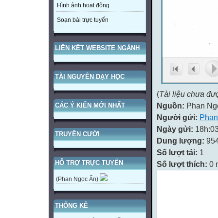
Hình ảnh hoạt động
Soạn bài trực tuyến
LIÊN KẾT WEBSITE NGÀNH
TÀI NGUYÊN DẠY HỌC
(
Tài liệu chưa đư
Nguồn:
Phan Ng
CÁC Ý KIẾN MỚI NHẤT
Người gửi:
Phan
Ngày gửi:
18h:03
TRUYỆN CƯỜI
Dung lượng:
95
Số lượt tải:
1
HỖ TRỢ TRỰC TUYẾN
Số lượt thích:
0 
(Phan Ngọc Ẩn)
THỐNG KÊ