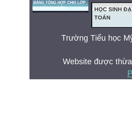
BẢNG TỔNG HỢP CHKI LỚP
3/1 MÔN CHUYÊN
HỌC SINH ĐẠ
TOÁN
Trường Tiểu học Mỹ
Website được thừa
P