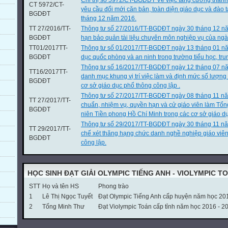
Chỉ thị số 5972/CT-BGDĐT Về việc tăng cường thanh
CT 5972/CT-
yêu cầu đổi mới căn bản, toàn diện giáo dục và đào
BGDĐT
tháng 12 năm 2016.
TT 27/2016/TT-
Thông tư số 27/2016/TT-BGDĐT ngày 30 tháng 12 nă
BGDĐT
hạn bảo quản tài liệu chuyên môn nghiệp vụ của ngà
TT01/2017TT-
Thông tư số 01/2017/TT-BGDĐT ngày 13 tháng 01 n
BGDĐT
dục quốc phòng và an ninh trong trường tiểu học, tru
Thông tư số 16/2017/TT-BGDĐT ngày 12 tháng 07 nă
TT16/2017TT-
danh mục khung vị trí việc làm và định mức số lượng
BGDĐT
cơ sở giáo dục phổ thông công lập .
Thông tư số 27/2017/TT-BGDĐT ngày 08 tháng 11 nă
TT 27/2017/TT-
chuẩn, nhiệm vụ, quyền hạn và cử giáo viên làm Tổn
BGDĐT
niên Tiền phong Hồ Chí Minh trong các cơ sở giáo dụ
Thông tư số 29/2017/TT-BGDĐT ngày 30 tháng 11 n
TT 29/2017/TT-
chế xét thăng hạng chức danh nghề nghiệp giáo viê
BGDĐT
công lập.
HỌC SINH ĐẠT GIẢI OLYMPIC TIẾNG ANH - VIOLYMPIC T
STT
Họ và tên HS
Phong trào
1
Lê Thị Ngọc Tuyết
Đạt Olympic Tiếng Anh cấp huyện năm học 20
2
Tống Minh Thư
Đạt Violympic Toán cấp tỉnh năm học 2016 - 2