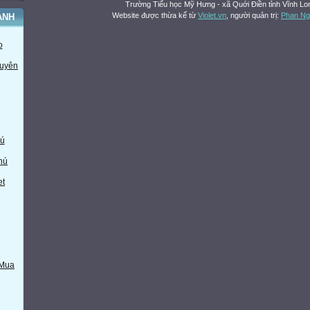
Trường Tiểu học Mỹ Hưng - xã Quới Điền tỉnh Vĩnh Lo
Website được thừa kế từ
Violet.vn
, người quản trị:
Phan Ng
ÀNH
o
huyên
ú
hú
et
 Mua