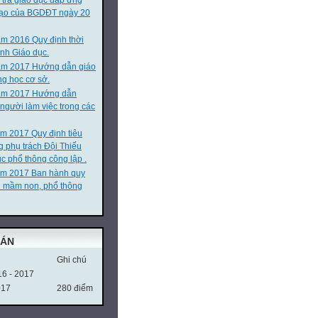
 tra giáo dục đáp ứng
 tạo của BGDĐT ngày 20
m 2016 Quy định thời
nh Giáo dục.
ăm 2017 Hướng dẫn giáo
ng học cơ sở.
m 2017 Hướng dẫn
 người làm việc trong các
m 2017 Quy định tiêu
g phụ trách Đội Thiếu
c phổ thông công lập .
ăm 2017 Ban hành quy
n mầm non, phổ thông
OÁN
Ghi chú
16 - 2017
017
280 điểm