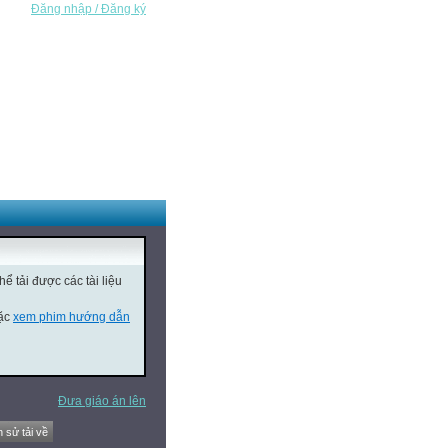
Đăng nhập / Đăng ký
ể tải được các tài liệu
oặc
xem phim hướng dẫn
Đưa giáo án lên
h sử tải về