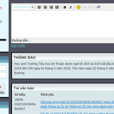
Kích thước font
 5
 5
Đường dẫn
:
p
Gửi ý kiến
THÔNG BÁO
Học sinh Trường Tiểu học An Thuận được nghỉ lễ 30/4 và 01/5 bắt đầu 
2019 đến hết ngày 01 tháng 5 năm 2019. Thứ năm ngày 02 tháng 5 năm 2
thường.
Tải văn bản
viên
Số hiệu
Trích yếu
VBHN
Văn bản hợp nhất số 03/2016/VBHN-BGDĐT ngày 2
03/2016/VBHN-
nhất Thông tư 22 và Thông tư 30 Quy định đánh giá h
BGDĐT