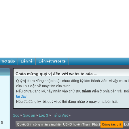
Trợ giúp
Liên hệ
Liên kết Website
Chào mừng quý vị đến với website của ...
Quý vị chưa đăng nhập hoặc chưa đăng ký làm thành viên, vì vậy chưa th
của Thư viện về máy tính của mình.
Nếu chưa đăng ký, hãy nhấn vào chữ
ĐK thành viên
ở phía bên trái, h
tại đây
Nếu đã đăng ký rồi, quý vị có thể đăng nhập ở ngay phía bên trái.
Gốc
>
Giáo án
>
Lớp 3
>
Tiếng Việt
>
, 5
Quyết định công nhận sáng kiến UBND huyện Thạnh Phú 2019-2020
Cùng tác giả
Lịc