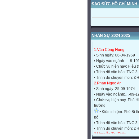
ĐẠO ĐỨC HỒ CHÍ MINH
NHÂN SỰ 2024-2025
1.Văn Công Hùng
• Sinh ngày: 06-04-1969
• Ngày vào ngành:…-9-19
• Chức vụ hiện nay: Hiệu 
• Trình độ văn hóa: TNC 3
• Trình độ chuyên môn: Đ
2.Phan Ngọc Ẩn
• Sinh ngày: 25-09-1974
• Ngày vào ngành:…-09-1
• Chức vụ hiện nay: Phó H
trưởng
• Kiêm nhiệm: Phó Bí th
bộ
• Trình độ văn hóa: TNC 3
• Trình độ chuyên môn: Đ
3.Nguyễn Thị Thủy
• Sinh ngày: 11-10-1974
• Ngày vào ngành:…-02-1