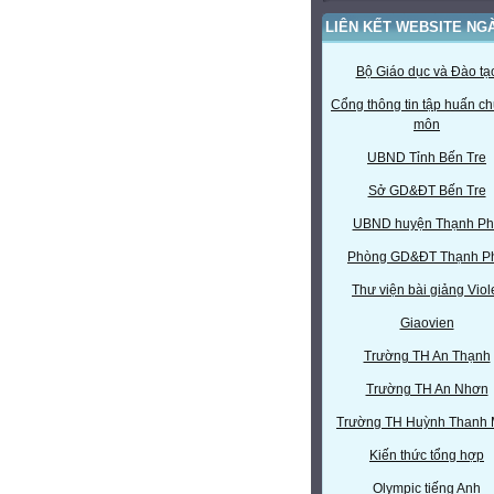
LIÊN KẾT WEBSITE NG
Bộ Giáo dục và Đào tạ
Cổng thông tin tập huấn c
môn
UBND Tỉnh Bến Tre
Sở GD&ĐT Bến Tre
UBND huyện Thạnh Ph
Phòng GD&ĐT Thạnh P
Thư viện bài giảng Viol
Giaovien
Trường TH An Thạnh
Trường TH An Nhơn
Trường TH Huỳnh Thanh
Kiến thức tổng hợp
Olympic tiếng Anh