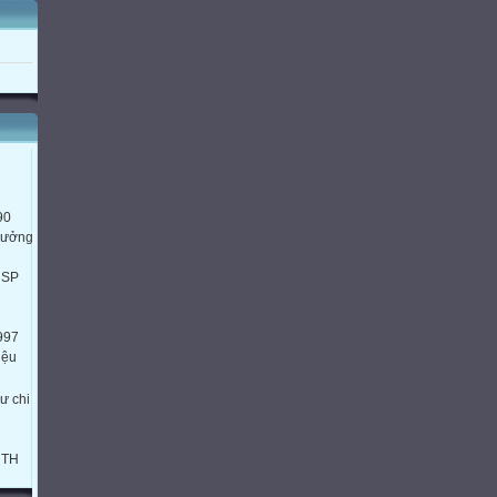
90
trưởng
HSP
997
iệu
ư chi
HTH
995