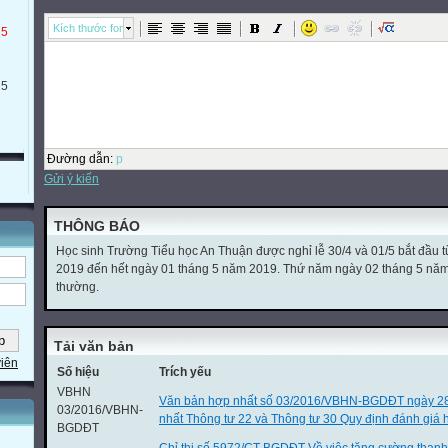
Kích thước font
 5
 5
Đường dẫn
:
p
Gửi ý kiến
THÔNG BÁO
Học sinh Trường Tiểu học An Thuận được nghỉ lễ 30/4 và 01/5 bắt đầu 
2019 đến hết ngày 01 tháng 5 năm 2019. Thứ năm ngày 02 tháng 5 năm 2
thường.
Tải văn bản
viên
Số hiệu
Trích yếu
VBHN
Văn bản hợp nhất số 03/2016/VBHN-BGDĐT ngày 2
03/2016/VBHN-
nhất Thông tư 22 và Thông tư 30 Quy định đánh giá h
BGDĐT