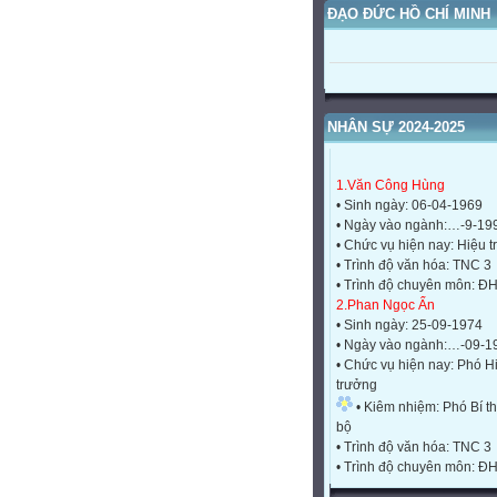
ĐẠO ĐỨC HỒ CHÍ MINH
NHÂN SỰ 2024-2025
1.Văn Công Hùng
• Sinh ngày: 06-04-1969
• Ngày vào ngành:…-9-19
• Chức vụ hiện nay: Hiệu 
• Trình độ văn hóa: TNC 3
• Trình độ chuyên môn: Đ
2.Phan Ngọc Ẩn
• Sinh ngày: 25-09-1974
• Ngày vào ngành:…-09-1
• Chức vụ hiện nay: Phó H
trưởng
• Kiêm nhiệm: Phó Bí th
bộ
• Trình độ văn hóa: TNC 3
• Trình độ chuyên môn: Đ
3.Nguyễn Thị Thủy
• Sinh ngày: 11-10-1974