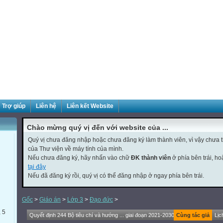
Trợ giúp
Liên hệ
Liên kết Website
Chào mừng quý vị đến với website của ...
Quý vị chưa đăng nhập hoặc chưa đăng ký làm thành viên, vì vậy chưa th
của Thư viện về máy tính của mình.
Nếu chưa đăng ký, hãy nhấn vào chữ
ĐK thành viên
ở phía bên trái, h
tại đây
Nếu đã đăng ký rồi, quý vị có thể đăng nhập ở ngay phía bên trái.
Gốc
>
Giáo án
>
Lớp 3
>
Đạo đức
>
, 5
Quyết định 244 Bộ tiêu chí và hướng ... giai đoạn 2021-2030
Cùng tác giả
Lịc