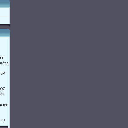
90
trưởng
HSP
997
iệu
ư chi
HTH