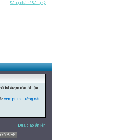
Đăng nhập / Đăng ký
ể tải được các tài liệu
oặc
xem phim hướng dẫn
Đưa giáo án lên
h sử tải về