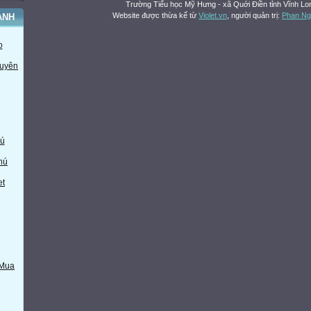
Trường Tiểu học Mỹ Hưng - xã Quới Điền tỉnh Vĩnh Lo
Website được thừa kế từ
Violet.vn
, người quản trị:
Phan Ng
ÀNH
o
huyên
ú
hú
et
 Mua