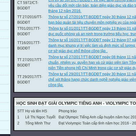
Chỉ thị số 5972/CT-BGDĐT Về việc tăng cường thanh
CT 5972/CT-
yêu cầu đổi mới căn bản, toàn diện giáo dục và đào
BGDĐT
tháng 12 năm 2016.
TT 27/2016/TT-
Thông tư số 27/2016/TT-BGDĐT ngày 30 tháng 12 nă
BGDĐT
hạn bảo quản tài liệu chuyên môn nghiệp vụ của ngà
TT01/2017TT-
Thông tư số 01/2017/TT-BGDĐT ngày 13 tháng 01 n
BGDĐT
dục quốc phòng và an ninh trong trường tiểu học, tru
Thông tư số 16/2017/TT-BGDĐT ngày 12 tháng 07 nă
TT16/2017TT-
danh mục khung vị trí việc làm và định mức số lượng
BGDĐT
cơ sở giáo dục phổ thông công lập .
Thông tư số 27/2017/TT-BGDĐT ngày 08 tháng 11 nă
TT 27/2017/TT-
chuẩn, nhiệm vụ, quyền hạn và cử giáo viên làm Tổn
BGDĐT
niên Tiền phong Hồ Chí Minh trong các cơ sở giáo dụ
Thông tư số 29/2017/TT-BGDĐT ngày 30 tháng 11 n
TT 29/2017/TT-
chế xét thăng hạng chức danh nghề nghiệp giáo viê
BGDĐT
công lập.
HỌC SINH ĐẠT GIẢI OLYMPIC TIẾNG ANH - VIOLYMPIC T
STT
Họ và tên HS
Phong trào
1
Lê Thị Ngọc Tuyết
Đạt Olympic Tiếng Anh cấp huyện năm học 20
2
Tống Minh Thư
Đạt Violympic Toán cấp tỉnh năm học 2016 - 2