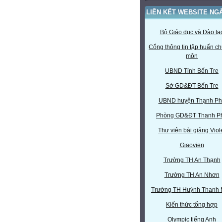
LIÊN KẾT WEBSITE NG
Bộ Giáo dục và Đào tạ
Cổng thông tin tập huấn c
môn
UBND Tỉnh Bến Tre
Sở GD&ĐT Bến Tre
UBND huyện Thạnh Ph
Phòng GD&ĐT Thạnh P
Thư viện bài giảng Viol
Giaovien
Trường TH An Thạnh
Trường TH An Nhơn
Trường TH Huỳnh Thanh
Kiến thức tổng hợp
Olympic tiếng Anh