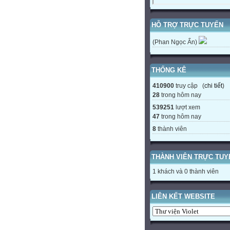
HỖ TRỢ TRỰC TUYẾN
(Phan Ngọc Ẩn)
THỐNG KÊ
410900
truy cập (
chi tiết
)
28
trong hôm nay
539251
lượt xem
47
trong hôm nay
8
thành viên
THÀNH VIÊN TRỰC TUY
1 khách và 0 thành viên
LIÊN KẾT WEBSITE