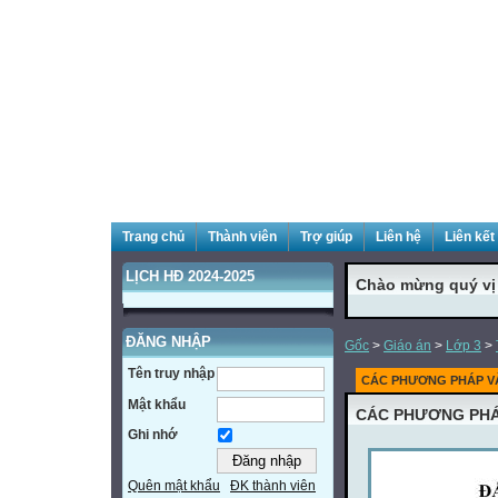
Trang chủ
Thành viên
Trợ giúp
Liên hệ
Liên kết
LỊCH HĐ 2024-2025
Chào mừng quý vị đ
ĐĂNG NHẬP
Gốc
>
Giáo án
>
Lớp 3
>
Tên truy nhập
CÁC PHƯƠNG PHÁP VÀ
Mật khẩu
CÁC PHƯƠNG PHÁ
Ghi nhớ
Quên mật khẩu
ĐK thành viên