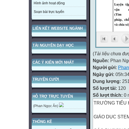
Hình ảnh hoạt động
Soạn bài trực tuyến
LIÊN KẾT WEBSITE NGÀNH
TÀI NGUYÊN DẠY HỌC
(
Tài liệu chưa đư
Nguồn:
Phan Ng
CÁC Ý KIẾN MỚI NHẤT
Người gửi:
Phan
Ngày gửi:
05h:34
TRUYỆN CƯỜI
Dung lượng:
25
Số lượt tải:
120
Số lượt thích:
0 
HỖ TRỢ TRỰC TUYẾN
TRƯỜNG TIỂU 
(Phan Ngọc Ẩn)
GIÁO DỤC STE
THỐNG KÊ