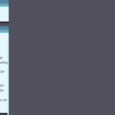
90
trưởng
HSP
997
iệu
ư chi
HTH