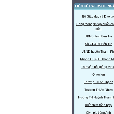
LIÊN KẾT WEBSITE NG
Bộ Giáo dục và Đào tạ
Cổng thông tin tập huấn c
môn
UBND Tỉnh Bến Tre
Sở GD&ĐT Bến Tre
UBND huyện Thạnh Ph
Phòng GD&ĐT Thạnh P
Thư viện bài giảng Viol
Giaovien
Trường TH An Thạnh
Trường TH An Nhơn
Trường TH Huỳnh Thanh
Kiến thức tổng hợp
Olympic tiếng Anh