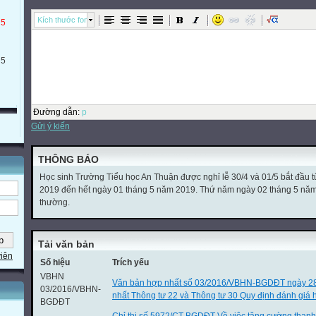
Kích thước font
 5
 5
Đường dẫn
:
p
Gửi ý kiến
THÔNG BÁO
Học sinh Trường Tiểu học An Thuận được nghỉ lễ 30/4 và 01/5 bắt đầu 
2019 đến hết ngày 01 tháng 5 năm 2019. Thứ năm ngày 02 tháng 5 năm 2
thường.
Tải văn bản
viên
Số hiệu
Trích yếu
VBHN
Văn bản hợp nhất số 03/2016/VBHN-BGDĐT ngày 2
03/2016/VBHN-
nhất Thông tư 22 và Thông tư 30 Quy định đánh giá h
BGDĐT