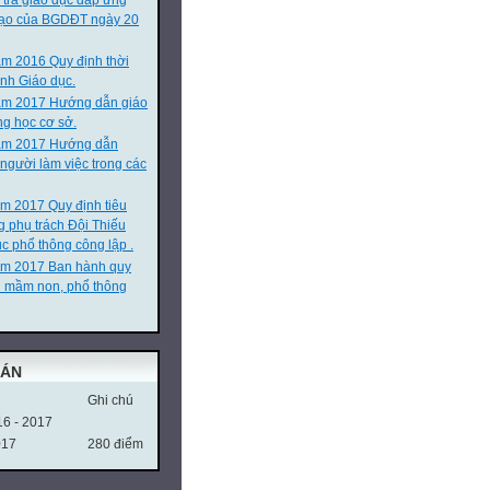
 tra giáo dục đáp ứng
 tạo của BGDĐT ngày 20
m 2016 Quy định thời
nh Giáo dục.
ăm 2017 Hướng dẫn giáo
ng học cơ sở.
m 2017 Hướng dẫn
 người làm việc trong các
m 2017 Quy định tiêu
g phụ trách Đội Thiếu
c phổ thông công lập .
ăm 2017 Ban hành quy
n mầm non, phổ thông
OÁN
Ghi chú
16 - 2017
017
280 điểm