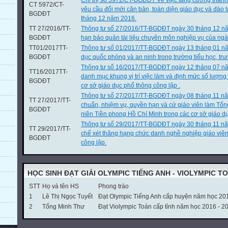
Chỉ thị số 5972/CT-BGDĐT Về việc tăng cường thanh
CT 5972/CT-
yêu cầu đổi mới căn bản, toàn diện giáo dục và đào
BGDĐT
tháng 12 năm 2016.
TT 27/2016/TT-
Thông tư số 27/2016/TT-BGDĐT ngày 30 tháng 12 nă
BGDĐT
hạn bảo quản tài liệu chuyên môn nghiệp vụ của ngà
TT01/2017TT-
Thông tư số 01/2017/TT-BGDĐT ngày 13 tháng 01 n
BGDĐT
dục quốc phòng và an ninh trong trường tiểu học, tru
Thông tư số 16/2017/TT-BGDĐT ngày 12 tháng 07 nă
TT16/2017TT-
danh mục khung vị trí việc làm và định mức số lượng
BGDĐT
cơ sở giáo dục phổ thông công lập .
Thông tư số 27/2017/TT-BGDĐT ngày 08 tháng 11 nă
TT 27/2017/TT-
chuẩn, nhiệm vụ, quyền hạn và cử giáo viên làm Tổn
BGDĐT
niên Tiền phong Hồ Chí Minh trong các cơ sở giáo dụ
Thông tư số 29/2017/TT-BGDĐT ngày 30 tháng 11 n
TT 29/2017/TT-
chế xét thăng hạng chức danh nghề nghiệp giáo viê
BGDĐT
công lập.
HỌC SINH ĐẠT GIẢI OLYMPIC TIẾNG ANH - VIOLYMPIC T
STT
Họ và tên HS
Phong trào
1
Lê Thị Ngọc Tuyết
Đạt Olympic Tiếng Anh cấp huyện năm học 20
2
Tống Minh Thư
Đạt Violympic Toán cấp tỉnh năm học 2016 - 2