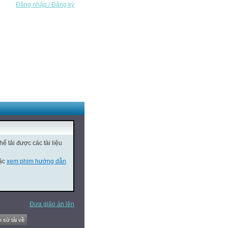
Đăng nhập / Đăng ký
ể tải được các tài liệu
oặc
xem phim hướng dẫn
Đưa giáo án lên
h sử tải về