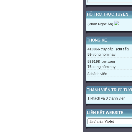
HỖ TRỢ TRỰC TUYẾN
(Phan Ngọc Ẩn)
THỐNG KÊ
410866
truy cập (
chi tiết
)
59
trong hôm nay
539198
lượt xem
76
trong hôm nay
8
thành viên
THÀNH VIÊN TRỰC TUY
1 khách và 0 thành viên
LIÊN KẾT WEBSITE