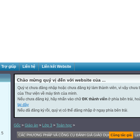
Trợ giúp
Liên hệ
Liên kết Website
Chào mừng quý vị đến với website của ...
Quý vị chưa đăng nhập hoặc chưa đăng ký làm thành viên, vì vậy chưa th
của Thư viện về máy tính của mình.
Nếu chưa đăng ký, hãy nhấn vào chữ
ĐK thành viên
ở phía bên trái, h
tại đây
Nếu đã đăng ký rồi, quý vị có thể đăng nhập ở ngay phía bên trái.
Gốc
>
Giáo án
>
Lớp 3
>
Toán học
>
, 5
CÁC PHƯƠNG PHÁP VÀ CÔNG CỤ ĐÁNH GIÁ GIÁO DỤC STEM
Cùng tác giả
Lịc