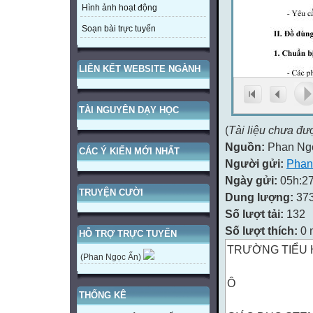
Hình ảnh hoạt động
Soạn bài trực tuyến
LIÊN KẾT WEBSITE NGÀNH
TÀI NGUYÊN DẠY HỌC
(
Tài liệu chưa đư
Nguồn:
Phan Ng
CÁC Ý KIẾN MỚI NHẤT
Người gửi:
Phan
Ngày gửi:
05h:27
TRUYỆN CƯỜI
Dung lượng:
37
Số lượt tải:
132
Số lượt thích:
0 
HỖ TRỢ TRỰC TUYẾN
TRƯỜNG TIỂU 
(Phan Ngọc Ẩn)
Ô
THỐNG KÊ