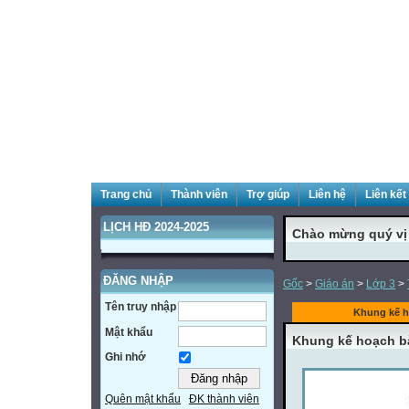
Trang chủ
Thành viên
Trợ giúp
Liên hệ
Liên kết
LỊCH HĐ 2024-2025
Chào mừng quý vị đ
ĐĂNG NHẬP
Gốc
>
Giáo án
>
Lớp 3
>
Tên truy nhập
Khung kế h
Mật khẩu
Khung kế hoạch b
Ghi nhớ
Quên mật khẩu
ĐK thành viên