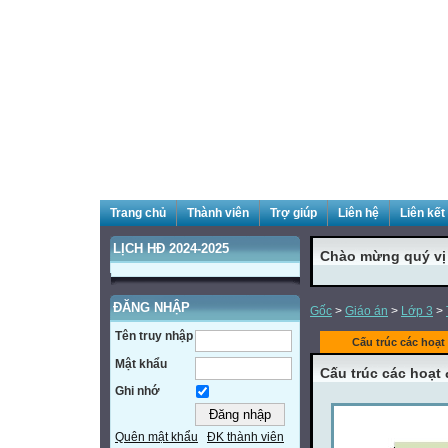
Trang chủ
Thành viên
Trợ giúp
Liên hệ
Liên kết
LỊCH HĐ 2024-2025
Chào mừng quý vị đ
ĐĂNG NHẬP
Gốc
>
Giáo án
>
Lớp 3
>
Tên truy nhập
Cấu trúc các hoạ
Mật khẩu
Cấu trúc các hoạ
Ghi nhớ
Quên mật khẩu
ĐK thành viên