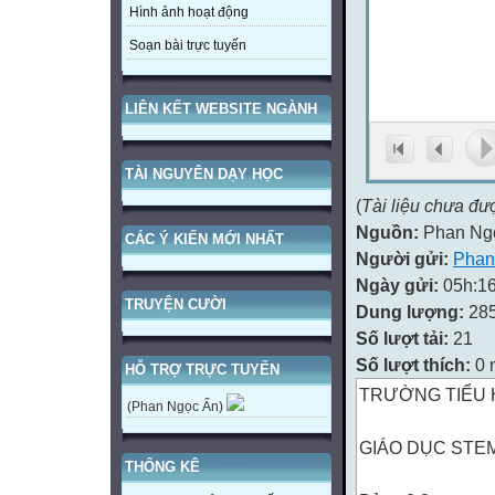
Hình ảnh hoạt động
Soạn bài trực tuyến
LIÊN KẾT WEBSITE NGÀNH
TÀI NGUYÊN DẠY HỌC
(
Tài liệu chưa đư
Nguồn:
Phan Ng
CÁC Ý KIẾN MỚI NHẤT
Người gửi:
Phan
Ngày gửi:
05h:16
TRUYỆN CƯỜI
Dung lượng:
28
Số lượt tải:
21
Số lượt thích:
0 
HỖ TRỢ TRỰC TUYẾN
TRƯỜNG TIỂU 
(Phan Ngọc Ẩn)
GIÁO DỤC STE
THỐNG KÊ