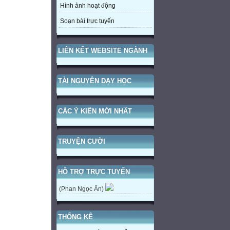
Hình ảnh hoạt động
Soạn bài trực tuyến
LIÊN KẾT WEBSITE NGÀNH
TÀI NGUYÊN DẠY HỌC
CÁC Ý KIẾN MỚI NHẤT
TRUYỆN CƯỜI
HỖ TRỢ TRỰC TUYẾN
(Phan Ngọc Ẩn)
THỐNG KÊ