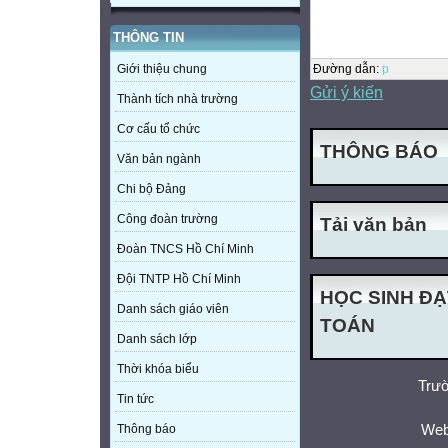
THÔNG TIN
Đường dẫn
:
p
Giới thiệu chung
Gửi ý kiến
Thành tích nhà trường
Cơ cấu tổ chức
THÔNG BÁO
Văn bản ngành
Chi bộ Đảng
Công đoàn trường
Tải văn bản
Đoàn TNCS Hồ Chí Minh
Đội TNTP Hồ Chí Minh
HỌC SINH ĐẠ
Danh sách giáo viên
TOÁN
Danh sách lớp
Thời khóa biểu
Trườ
Tin tức
Web
Thông báo