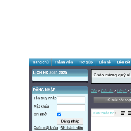
Trang chủ
Thành viên
Trợ giúp
Liên hệ
Liên kết
LỊCH HĐ 2024-2025
Chào mừng quý vị đ
ĐĂNG NHẬP
Gốc
>
Giáo án
>
Lớp 3
>
Tên truy nhập
Cấu trúc các hoa
Mật khẩu
Kích thước font
Ghi nhớ
Quên mật khẩu
ĐK thành viên