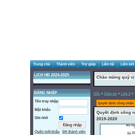
Trang chủ
Thành viên
Trợ giúp
Liên hệ
Liên kết
LỊCH HĐ 2024-2025
Chào mừng quý vị đ
ĐĂNG NHẬP
Gốc
>
Giáo án
>
Lớp 3
>
Tên truy nhập
Quyết định công nhận
Mật khẩu
Quyết định công 
Ghi nhớ
2019-2020
Quên mật khẩu
ĐK thành viên