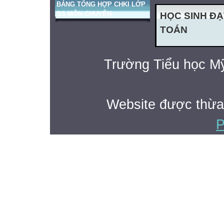
BẢNG TỔNG HỢP CHKI LỚP
3/1 MÔN CHUYÊN
HỌC SINH ĐẠ
TOÁN
Trường Tiểu học Mỹ
Website được thừa
P