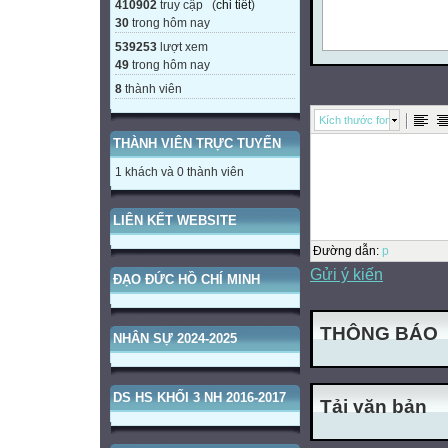
410902
truy cập (
chi tiết
)
30
trong hôm nay
539253
lượt xem
49
trong hôm nay
8
thành viên
Kích thước font
THÀNH VIÊN TRỰC TUYẾN
1 khách và 0 thành viên
LIÊN KẾT WEBSITE
Đường dẫn
:
p
Gửi ý kiến
ĐẠO ĐỨC HỒ CHÍ MINH
THÔNG BÁO
NHÂN SỰ 2024-2025
DS HS KHỐI 3 NH 2016-2017
Tải văn bản