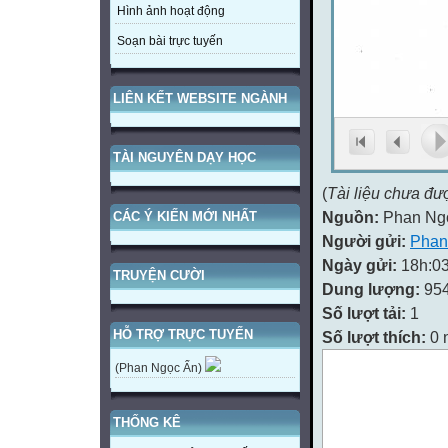
Hình ảnh hoạt động
Soạn bài trực tuyến
LIÊN KẾT WEBSITE NGÀNH
TÀI NGUYÊN DẠY HỌC
(
Tài liệu chưa đư
Nguồn:
Phan Ng
CÁC Ý KIẾN MỚI NHẤT
Người gửi:
Phan
Ngày gửi:
18h:03
TRUYỆN CƯỜI
Dung lượng:
95
Số lượt tải:
1
HỖ TRỢ TRỰC TUYẾN
Số lượt thích:
0 
(Phan Ngọc Ẩn)
THỐNG KÊ