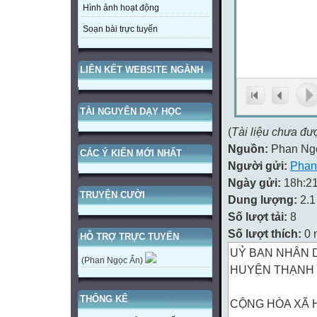
Hình ảnh hoạt động
Soạn bài trực tuyến
LIÊN KẾT WEBSITE NGÀNH
TÀI NGUYÊN DẠY HỌC
(
Tài liệu chưa đư
Nguồn:
Phan Ng
CÁC Ý KIẾN MỚI NHẤT
Người gửi:
Phan
Ngày gửi:
18h:21
TRUYỆN CƯỜI
Dung lượng:
2.
Số lượt tải:
8
Số lượt thích:
0 
HỖ TRỢ TRỰC TUYẾN
UỶ BAN NHÂN 
(Phan Ngọc Ẩn)
HUYỆN THẠNH
THỐNG KÊ
CỘNG HÒA XÃ H