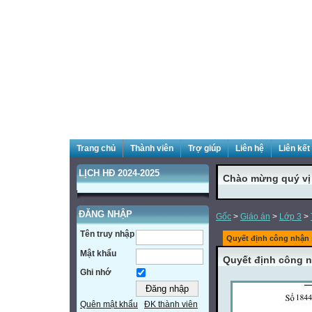
Trang chủ
Thành viên
Trợ giúp
Liên hệ
Liên kết
LỊCH HĐ 2024-2025
Chào mừng quý vị đ
ĐĂNG NHẬP
Gốc
>
Giáo án
>
Lớp 3
>
Tên truy nhập
Quyết định công nhận
Mật khẩu
Quyết định công 
Ghi nhớ
Quên mật khẩu
ĐK thành viên