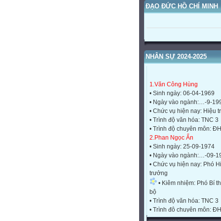
ĐẠO ĐỨC HỒ CHÍ MINH
NHÂN SỰ 2024-2025
1.Văn Công Hùng
• Sinh ngày: 06-04-1969
• Ngày vào ngành:…-9-19
• Chức vụ hiện nay: Hiệu 
• Trình độ văn hóa: TNC 3
• Trình độ chuyên môn: Đ
2.Phan Ngọc Ẩn
• Sinh ngày: 25-09-1974
• Ngày vào ngành:…-09-1
• Chức vụ hiện nay: Phó H
trưởng
• Kiêm nhiệm: Phó Bí th
bộ
• Trình độ văn hóa: TNC 3
• Trình độ chuyên môn: Đ
3.Nguyễn Thị Thủy
• Sinh ngày: 11-10-1974