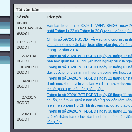
Tải văn bản
Số hiệu
Trích yếu
VBHN
Văn bản hợp nhất số 03/2016/VBHN-BGDĐT ngày 2
03/2016/VBHN-
nhất Thông tư 22 và Thông tư 30 Quy định đánh giá h
BGDĐT
Chỉ thị số 5972/CT-BGDĐT Về việc tăng cường thanh
CT 5972/CT-
yêu cầu đổi mới căn bản, toàn diện giáo dục và đào
BGDĐT
tháng 12 năm 2016.
TT 27/2016/TT-
Thông tư số 27/2016/TT-BGDĐT ngày 30 tháng 12 nă
BGDĐT
hạn bảo quản tài liệu chuyên môn nghiệp vụ của ngà
TT01/2017TT-
Thông tư số 01/2017/TT-BGDĐT ngày 13 tháng 01 n
BGDĐT
dục quốc phòng và an ninh trong trường tiểu học, tru
Thông tư số 16/2017/TT-BGDĐT ngày 12 tháng 07 nă
TT16/2017TT-
danh mục khung vị trí việc làm và định mức số lượng
BGDĐT
cơ sở giáo dục phổ thông công lập .
Thông tư số 27/2017/TT-BGDĐT ngày 08 tháng 11 nă
TT 27/2017/TT-
chuẩn, nhiệm vụ, quyền hạn và cử giáo viên làm Tổn
BGDĐT
niên Tiền phong Hồ Chí Minh trong các cơ sở giáo dụ
Thông tư số 29/2017/TT-BGDĐT ngày 30 tháng 11 n
TT 29/2017/TT-
chế xét thăng hạng chức danh nghề nghiệp giáo viê
BGDĐT
công lập.