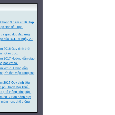
8 tháng 9 năm 2016 Hợp
ọc sinh tiểu học.
 tra giáo dục đáp ứng
 tạo của BGDĐT ngày 20
m 2016 Quy định thời
nh Giáo dục.
ăm 2017 Hướng dẫn giáo
ng học cơ sở.
m 2017 Hướng dẫn
 người làm việc trong các
m 2017 Quy định tiêu
g phụ trách Đội Thiếu
c phổ thông công lập .
ăm 2017 Ban hành quy
n mầm non, phổ thông