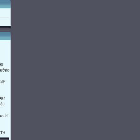
90
trưởng
HSP
997
iệu
ư chi
HTH