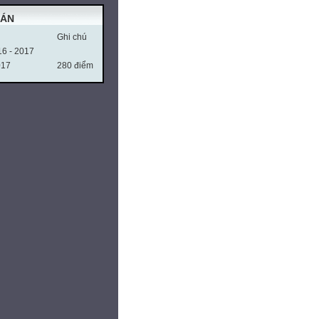
OÁN
Ghi chú
16 - 2017
017
280 điểm