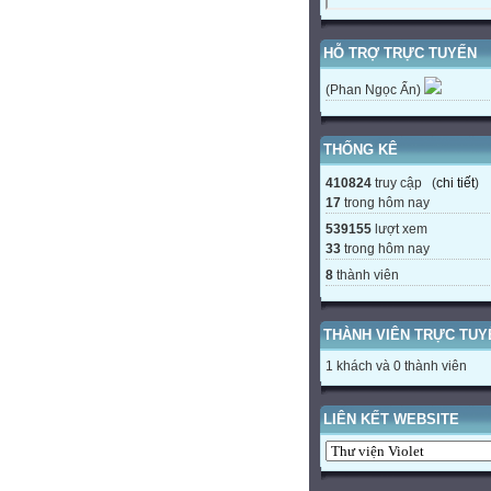
HỖ TRỢ TRỰC TUYẾN
(Phan Ngọc Ẩn)
THỐNG KÊ
410824
truy cập (
chi tiết
)
17
trong hôm nay
539155
lượt xem
33
trong hôm nay
8
thành viên
THÀNH VIÊN TRỰC TUY
1 khách và 0 thành viên
LIÊN KẾT WEBSITE