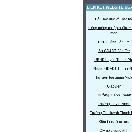
LIÊN KẾT WEBSITE NG
Bộ Giáo dục và Đào tạ
Cổng thông tin tập huấn c
môn
UBND Tỉnh Bến Tre
Sở GD&ĐT Bến Tre
UBND huyện Thạnh Ph
Phòng GD&ĐT Thạnh P
Thư viện bài giảng Viol
Giaovien
Trường TH An Thạnh
Trường TH An Nhơn
Trường TH Huỳnh Thanh
Kiến thức tổng hợp
Olympic tiếng Anh