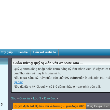
Trợ giúp
Liên hệ
Liên kết Website
Chào mừng quý vị đến với website của ...
Quý vị chưa đăng nhập hoặc chưa đăng ký làm thành viên, vì vậy chưa th
của Thư viện về máy tính của mình.
Nếu chưa đăng ký, hãy nhấn vào chữ
ĐK thành viên
ở phía bên trái, h
tại đây
Nếu đã đăng ký rồi, quý vị có thể đăng nhập ở ngay phía bên trái.
Gốc
>
Giáo án
>
Lớp 3
>
Đạo đức
>
, 5
Quyết định 244 Bộ tiêu chí và hướng ... giai đoạn 2021-2030
Cùng tác giả
Lịch