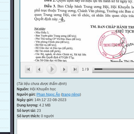
1
/
9
(
Tài liệu chưa được thẩm định
)
Nguồn:
Hội Khuyến học
Người gửi:
Phan Ngọc Ẩn
(
trang riêng
)
Ngày gửi:
14h:12' 22-08-2023
Dung lượng:
4.2 MB
Số lượt tải:
23
Số lượt thích:
0 người