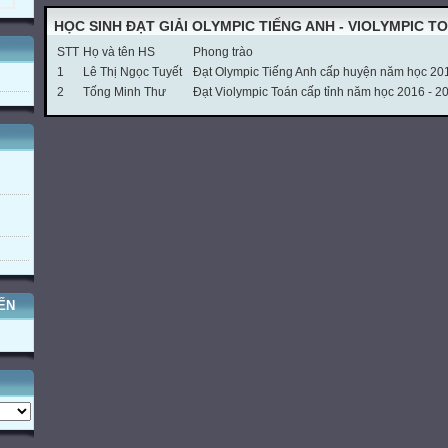
HỌC SINH ĐẠT GIẢI OLYMPIC TIẾNG ANH - VIOLYMPIC T
STT
Họ và tên HS
Phong trào
1
Lê Thị Ngọc Tuyết
Đạt Olympic Tiếng Anh cấp huyện năm học 20
2
Tống Minh Thư
Đạt Violympic Toán cấp tỉnh năm học 2016 - 2
ẾN