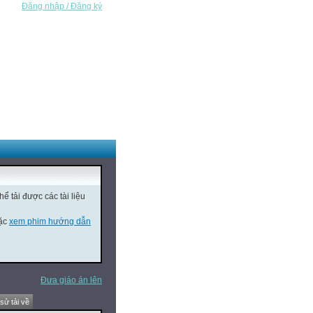
Đăng nhập / Đăng ký
ể tải được các tài liệu
oặc
xem phim hướng dẫn
Đưa giáo án lên
 sử tải về