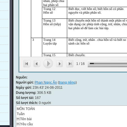
1
/
16
Nguồn:
Người gửi:
Phan Ngọc Ẩn
(
trang riêng
)
Ngày gửi:
23h:43' 24-06-2011
Dung lượng:
306.5 KB
Số lượt tải:
167
Số lượt thích:
0 người
MÔN TOÁN
Tuần
Tên bài
Yêu cầu