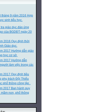
8 tháng 9 năm 2016 Hợp
ọc sinh tiểu học.
 tra giáo dục đáp ứng
 tạo của BGDĐT ngày 20
m 2016 Quy định thời
nh Giáo dục.
ăm 2017 Hướng dẫn giáo
ng học cơ sở.
m 2017 Hướng dẫn
 người làm việc trong các
m 2017 Quy định tiêu
g phụ trách Đội Thiếu
ết thành phân số thập
c phổ thông công lập .
ăm 2017 Ban hành quy
n mầm non, phổ thông