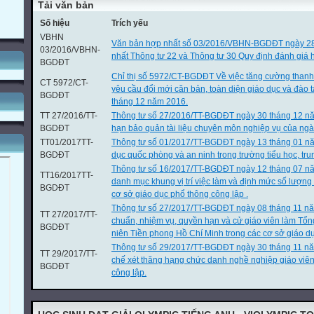
Tải văn bản
tự.
Bài 1
Số hiệu
Trích yếu
Bài 2
VBHN
Văn bản hợp nhất số 03/2016/VBHN-BGDĐT ngày 2
03/2016/VBHN-
nhất Thông tư 22 và Thông tư 30 Quy định đánh giá h

BGDĐT

Chỉ thị số 5972/CT-BGDĐT Về việc tăng cường thanh
CT 5972/CT-
Trang 7
yêu cầu đổi mới căn bản, toàn diện giáo dục và đào
BGDĐT
Ôn tập so sánh hai phân số (tiếp theo)
tháng 12 năm 2016.
Biết so sánh phân số với đơn vị, so sánh 2 phân số có cùng trử số.
TT 27/2016/TT-
Thông tư số 27/2016/TT-BGDĐT ngày 30 tháng 12 nă
Bài 1
BGDĐT
hạn bảo quản tài liệu chuyên môn nghiệp vụ của ngà
Bài 2
TT01/2017TT-
Thông tư số 01/2017/TT-BGDĐT ngày 13 tháng 01 n
Bài 3
BGDĐT
dục quốc phòng và an ninh trong trường tiểu học, tru
Thông tư số 16/2017/TT-BGDĐT ngày 12 tháng 07 nă

TT16/2017TT-
danh mục khung vị trí việc làm và định mức số lượng

BGDĐT
cơ sở giáo dục phổ thông công lập .
Trang8
Thông tư số 27/2017/TT-BGDĐT ngày 08 tháng 11 nă
Phân số thập phân
TT 27/2017/TT-
chuẩn, nhiệm vụ, quyền hạn và cử giáo viên làm Tổn
Biết đọc viết phân số thập phân Biết rằng có một số phân số có thể vi
BGDĐT
niên Tiền phong Hồ Chí Minh trong các cơ sở giáo dụ
phân và bết cách chyển các phân số đó thành phân số thập phân.
Bài 1
Thông tư số 29/2017/TT-BGDĐT ngày 30 tháng 11 n
TT 29/2017/TT-
Bài 2
chế xét thăng hạng chức danh nghề nghiệp giáo viê
BGDĐT
Bài 3
công lập.
Bài 4( a, c)

2