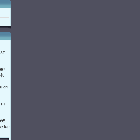


Trang 12
Hỗn số
90
Biết đọc, viết hỗn số; biết hỗn số có phần nguyên và phần phân số.
trưởng
Bài 1
Bài 2 a
HSP


997
Trang 13
iệu
Hỗn số (tiếp)
Biết chuyển một hỗn số thành một phân số và vận dụng các phép tính 
ư chi
hai phân số để làm các bài tâp.
Bài 1( 3 hỗn số đầu )
Bài 2 ( a, c)
HTH
Bài 3 ( a, c)

995
3
ạy lớp
Trang 14
Luyện tâp
Biết cộng, trừ, nhân . chia hỗn số và biết so sánh các hỗn số
HTH