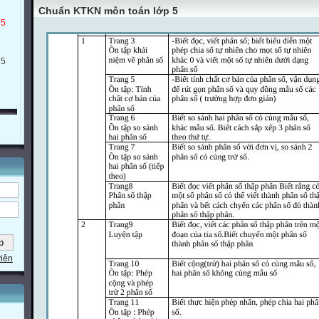
Chuẩn KTKN môn toán lớp 5
 5
 5
viên