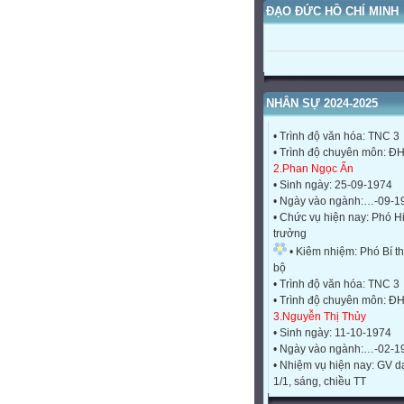
ĐẠO ĐỨC HỒ CHÍ MINH
1.Văn Công Hùng
• Sinh ngày: 06-04-1969
• Ngày vào ngành:…-9-19
• Chức vụ hiện nay: Hiệu 
NHÂN SỰ 2024-2025
• Trình độ văn hóa: TNC 3
• Trình độ chuyên môn: Đ
2.Phan Ngọc Ẩn
• Sinh ngày: 25-09-1974
• Ngày vào ngành:…-09-1
• Chức vụ hiện nay: Phó H
trưởng
• Kiêm nhiệm: Phó Bí th
bộ
• Trình độ văn hóa: TNC 3
• Trình độ chuyên môn: Đ
3.Nguyễn Thị Thủy
• Sinh ngày: 11-10-1974
• Ngày vào ngành:…-02-1
• Nhiệm vụ hiện nay: GV d
1/1, sáng, chiều TT
• Trình độ văn hóa: TNC 3
• Trình độ chuyên môn: Đ