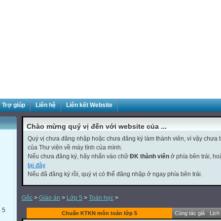
Trợ giúp
Liên hệ
Liên kết Website
Chào mừng quý vị đến với website của ...
Quý vị chưa đăng nhập hoặc chưa đăng ký làm thành viên, vì vậy chưa th
của Thư viện về máy tính của mình.
Nếu chưa đăng ký, hãy nhấn vào chữ
ĐK thành viên
ở phía bên trái, h
tại đây
Nếu đã đăng ký rồi, quý vị có thể đăng nhập ở ngay phía bên trái.
Gốc
>
Giáo án
>
Lớp 5
>
Toán học
>
, 5
Chuẩn KTKN môn toán lớp 5
Cùng tác giả
Lịch