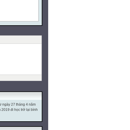
mọt số tự nhiên khác 0
quy đồng mẫu số các
từ ngày 27 tháng 4 năm
019 đi học trở lại bình
 xếp 3 phân số theo thứ