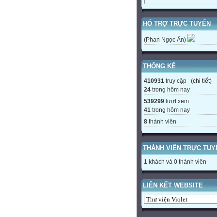
HỖ TRỢ TRỰC TUYẾN
(Phan Ngọc Ẩn)
THỐNG KÊ
410931
truy cập (
chi tiết
)
24
trong hôm nay
539299
lượt xem
41
trong hôm nay
8
thành viên
THÀNH VIÊN TRỰC TUY
1 khách và 0 thành viên
LIÊN KẾT WEBSITE