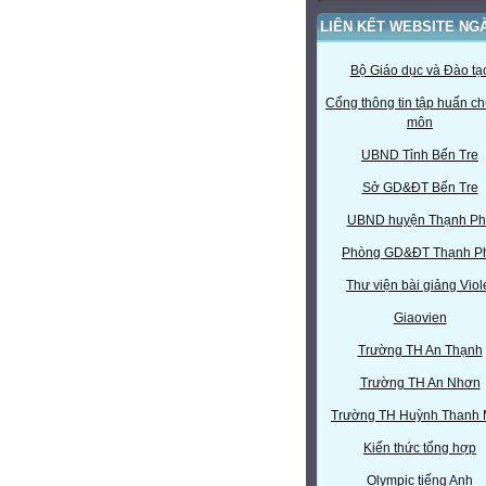
LIÊN KẾT WEBSITE NG
Bộ Giáo dục và Đào tạ
Cổng thông tin tập huấn c
môn
UBND Tỉnh Bến Tre
Sở GD&ĐT Bến Tre
UBND huyện Thạnh Ph
Phòng GD&ĐT Thạnh P
Thư viện bài giảng Viol
Giaovien
Trường TH An Thạnh
Trường TH An Nhơn
Trường TH Huỳnh Thanh
Kiến thức tổng hợp
Olympic tiếng Anh