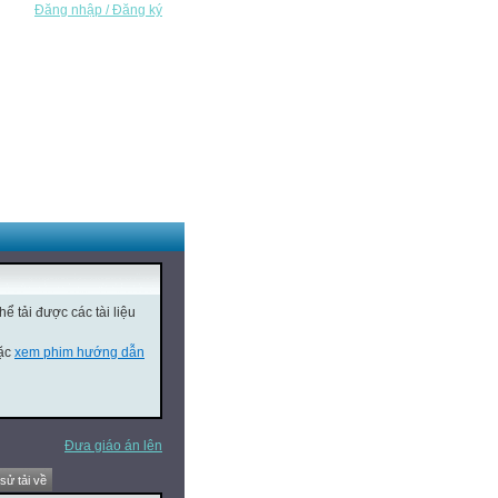
Đăng nhập / Đăng ký
ể tải được các tài liệu
oặc
xem phim hướng dẫn
Đưa giáo án lên
 sử tải về