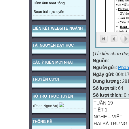
Hình ảnh hoạt động
Soạn bài trực tuyến
LIÊN KẾT WEBSITE NGÀNH
TÀI NGUYÊN DẠY HỌC
(
Tài liệu chưa đư
Nguồn:
CÁC Ý KIẾN MỚI NHẤT
Người gửi:
Phan
Ngày gửi:
00h:17
TRUYỆN CƯỜI
Dung lượng:
28
Số lượt tải:
64
Số lượt thích:
0 
HỖ TRỢ TRỰC TUYẾN
TUẦN 19
(Phan Ngọc Ẩn)
TIẾT 1
NGHE – VIẾT
THỐNG KÊ
HAI BÀ TRƯNG