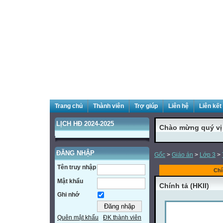
Trang chủ
Thành viên
Trợ giúp
Liên hệ
Liên kết
LỊCH HĐ 2024-2025
Chào mừng quý vị đ
ĐĂNG NHẬP
Gốc
>
Giáo án
>
Lớp 3
>
Tên truy nhập
Chí
Mật khẩu
Chính tả (HKII)
Ghi nhớ
Quên mật khẩu
ĐK thành viên