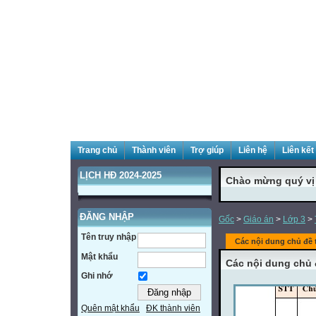
Trang chủ
Thành viên
Trợ giúp
Liên hệ
Liên kết
LỊCH HĐ 2024-2025
Chào mừng quý vị đ
ĐĂNG NHẬP
Gốc
>
Giáo án
>
Lớp 3
>
Tên truy nhập
Các nội dung chủ đề 
Mật khẩu
Các nội dung chủ 
Ghi nhớ
Quên mật khẩu
ĐK thành viên