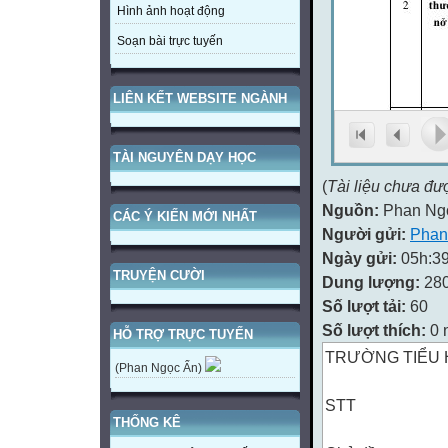
Hình ảnh hoạt động
Soạn bài trực tuyến
LIÊN KẾT WEBSITE NGÀNH
TÀI NGUYÊN DẠY HỌC
(
Tài liệu chưa đư
Nguồn:
Phan Ng
CÁC Ý KIẾN MỚI NHẤT
Người gửi:
Phan
Ngày gửi:
05h:39
TRUYỆN CƯỜI
Dung lượng:
28
Số lượt tải:
60
Số lượt thích:
0 
HỖ TRỢ TRỰC TUYẾN
TRƯỜNG TIỂU 
(Phan Ngọc Ẩn)
STT
THỐNG KÊ