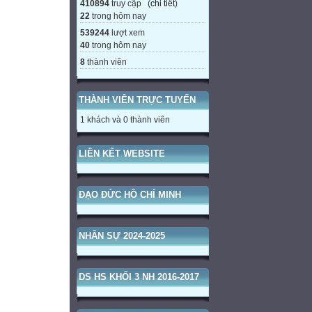
410894
truy cập (
chi tiết
)
22
trong hôm nay
539244
lượt xem
40
trong hôm nay
8
thành viên
THÀNH VIÊN TRỰC TUYẾN
1 khách và 0 thành viên
LIÊN KẾT WEBSITE
ĐẠO ĐỨC HỒ CHÍ MINH
NHÂN SỰ 2024-2025
DS HS KHỐI 3 NH 2016-2017