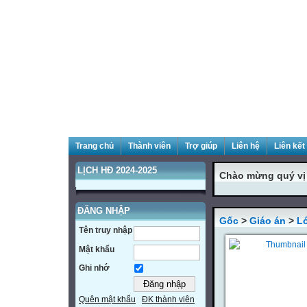
Trang chủ
Thành viên
Trợ giúp
Liên hệ
Liên kết
LỊCH HĐ 2024-2025
Chào mừng quý vị đ
ĐĂNG NHẬP
Gốc
>
Giáo án
>
L
Tên truy nhập
Mật khẩu
Ghi nhớ
Quên mật khẩu
ĐK thành viên