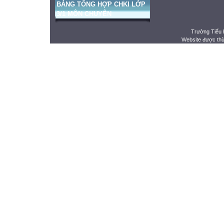
BẢNG TỔNG HỢP CHKI LỚP
3/1 MÔN CHUYÊN
Trường Tiểu 
Website được th