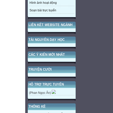
Hình ảnh hoạt động
Soạn bài trực tuyến
LIÊN KẾT WEBSITE NGÀNH
TÀI NGUYÊN DẠY HỌC
CÁC Ý KIẾN MỚI NHẤT
TRUYỆN CƯỜI
HỖ TRỢ TRỰC TUYẾN
(Phan Ngọc Ẩn)
THỐNG KÊ